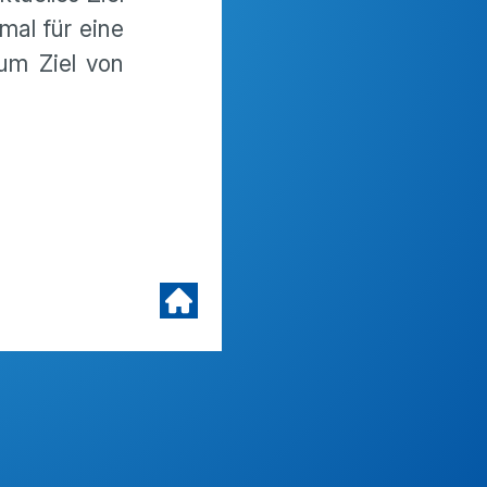
mal für eine
um Ziel von