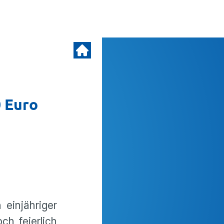
0 Euro
einjähriger
h feierlich