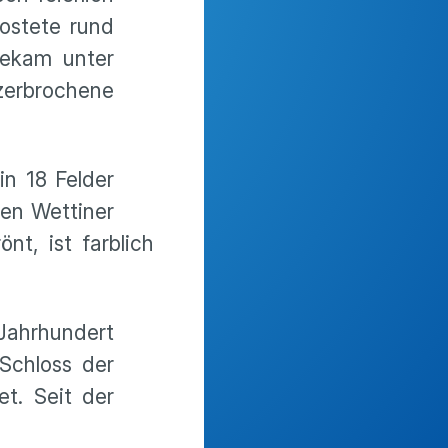
kostete rund
bekam unter
zerbrochene
n 18 Felder
hen Wettiner
t, ist farblich
 Jahrhundert
Schloss der
t. Seit der