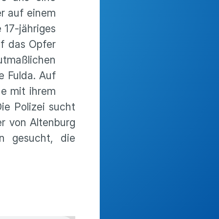
er auf einem
 17-jähriges
f das Opfer
utmaßlichen
e Fulda. Auf
de mit ihrem
ie Polizei sucht
er von Altenburg
 gesucht, die