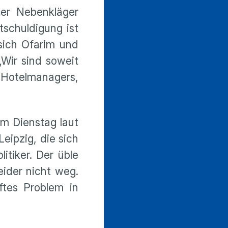
der Nebenkläger
tschuldigung ist
 sich Ofarim und
„Wir sind soweit
 Hotelmanagers,
am Dienstag laut
eipzig, die sich
itiker. Der üble
ider nicht weg.
ftes Problem in