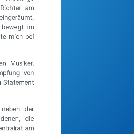
 Richter am
eingeräumt,
h bewegt im
hte mich bei
en Musiker.
ämpfung von
em Statement
e neben der
 denen, die
entralrat am