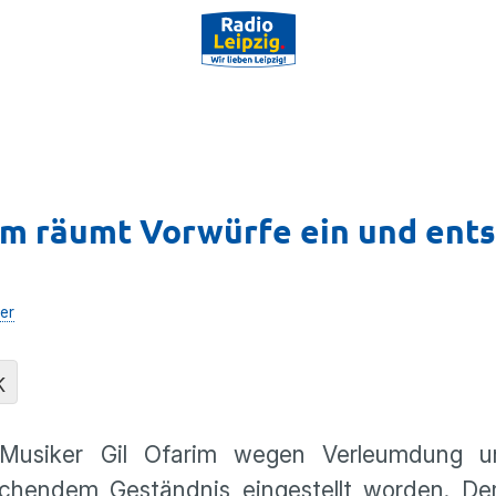
im räumt Vorwürfe ein und ents
er
K
Musiker Gil Ofarim wegen Verleumdung un
chendem Geständnis eingestellt worden. Der