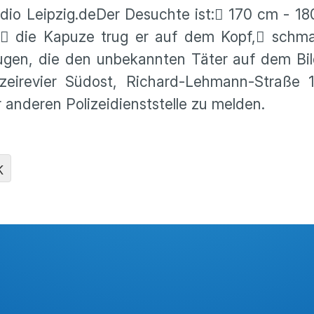
 radio Leipzig.deDer Desuchte ist: 170 cm - 1
 die Kapuze trug er auf dem Kopf, schma
eugen, die den unbekannten Täter auf dem Bi
ei­re­vier Südost, Richard-Lehmann-Straße 
 anderen Polizei­dienst­stelle zu melden.
K