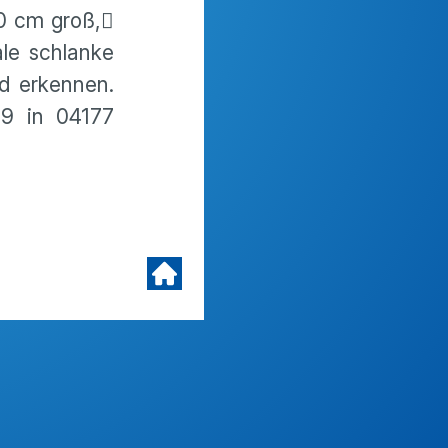
80 cm groß,
le schlanke
ld erkennen.
19 in 04177