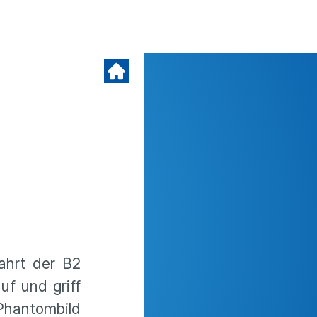
fahrt der B2
uf und griff
hantom­bild