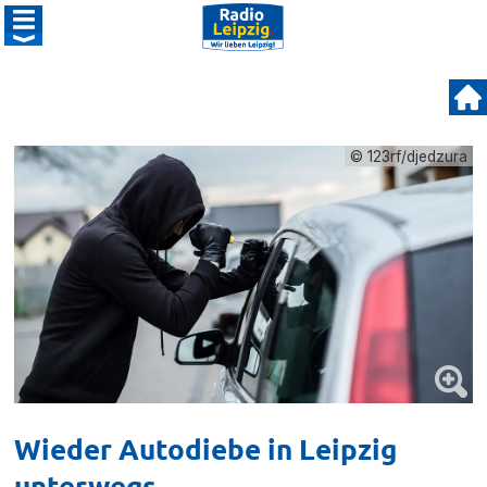
© 123rf/djedzura
Wieder Autodiebe in Leipzig
unterwegs