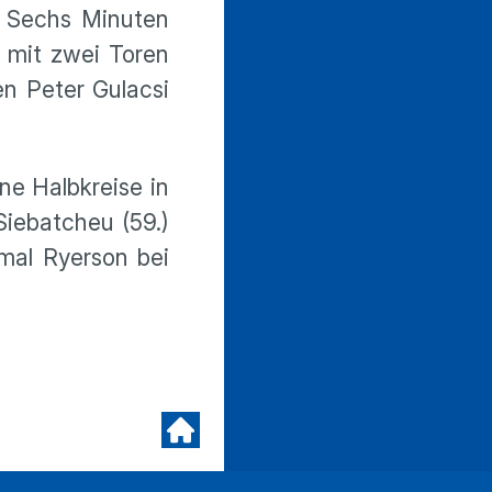
. Sechs Minuten
 mit zwei Toren
en Peter Gulacsi
ine Halbkreise in
Siebatcheu (59.)
smal Ryerson bei