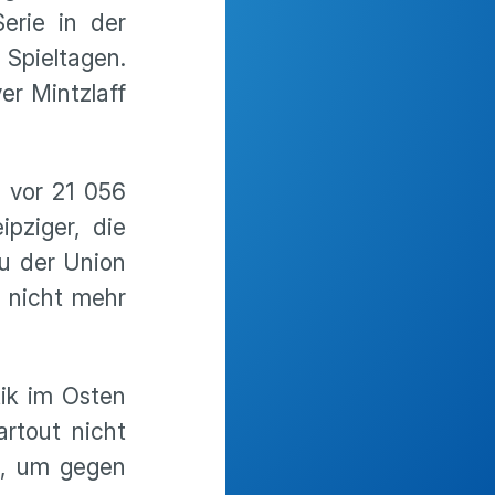
erie in der
 Spieltagen.
er Mintzlaff
n vor 21 056
ipziger, die
u der Union
e nicht mehr
ik im Osten
artout nicht
n, um gegen