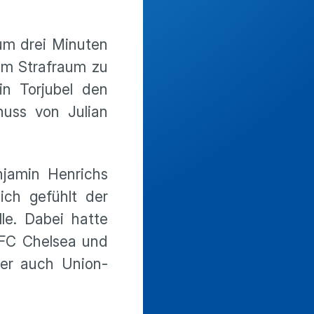
um drei Minuten
im Strafraum zu
in Torjubel den
uss von Julian
njamin Henrichs
ich gefühlt der
le. Dabei hatte
 FC Chelsea und
der auch Union-