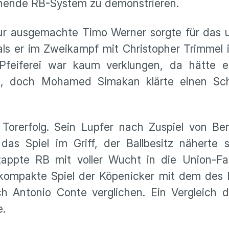
ehnende RB-System zu demonstrieren.
gur ausgemachte Timo Werner sorgte für das 
ls er im Zweikampf mit Christopher Trimmel 
Pfeiferei war kaum verklungen, da hätte e
n, doch Mohamed Simakan klärte einen Sch
orerfolg. Sein Lupfer nach Zuspiel von Be
as Spiel im Griff, der Ballbesitz näherte s
tappte RB mit voller Wucht in die Union-Fal
kompakte Spiel der Köpenicker mit dem des
h Antonio Conte verglichen. Ein Vergleich 
e.