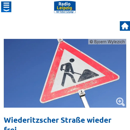
© Bjoern Wylezich
Wiederitzscher Straße wieder
frei