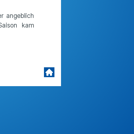
r angeblich
Saison kam