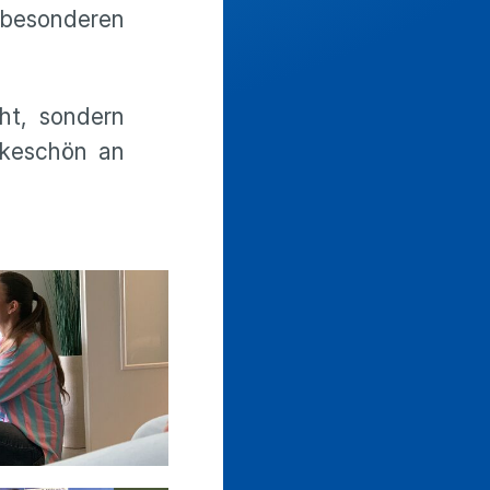
 besonderen
ht, sondern
nkeschön an