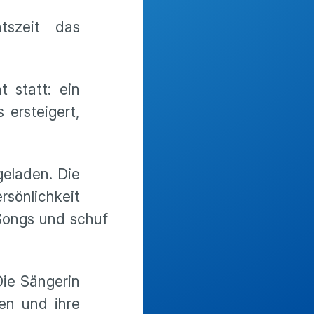
tszeit das
 statt: ein
 ersteigert,
geladen. Die
sönlichkeit
 Songs und schuf
Die Sängerin
en und ihre