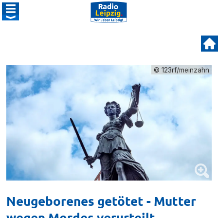
© 123rf/meinzahn
Neugeborenes getötet - Mutter
wegen Mordes verurteilt