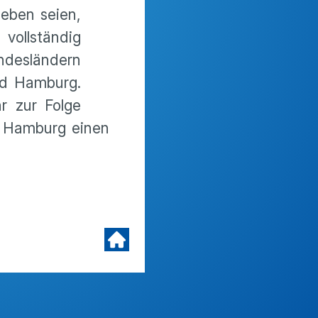
heben seien,
vollständig
es­län­dern
und Hamburg.
r zur Folge
in Hamburg einen