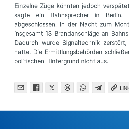
Einzelne Züge könnten jedoch verspätet
sagte ein Bahnspre­cher in Berlin. D
abgeschlossen. In der Nacht zum Monta
insge­samt 13 Brand­an­schläge an Bahns
Dadurch wurde Signal­technik zerstört,
hatte. Die Ermitt­lungs­be­hörden schlie
politi­schen Hinter­grund nicht aus.
LIN