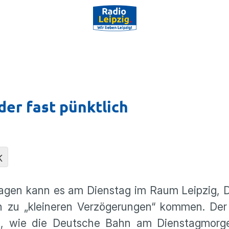
der fast pünktlich
K
lagen kann es am Dienstag im Raum Leipzig, 
zu „kleineren Verzö­ge­rungen“ kommen. Der 
rt, wie die Deutsche Bahn am Diens­tag­morge