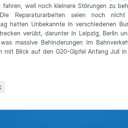
 fahren, weil noch kleinere Störungen zu be
ie Repara­tur­ar­beiten seien noch nicht 
g hatten Unbekannte in verschie­denen Bund
tre­cken verübt, darunter in Leipzig, Berlin 
 was massive Behin­de­rungen im Bahnver­keh
ßen mit Blick auf den G20-Gipfel Anfang Juli 
K