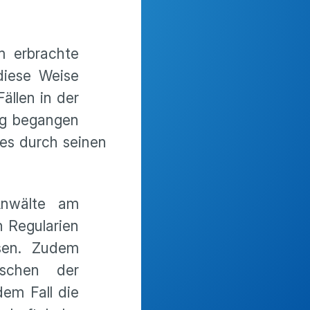
m erbrachte
diese Weise
ällen in der
ng begangen
es durch seinen
Anwälte am
n Regularien
sen. Zudem
wischen der
em Fall die