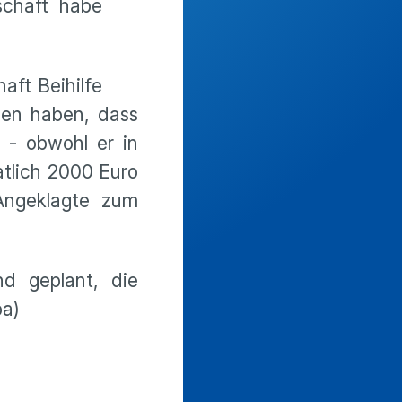
schaft habe
aft Beihilfe
sen haben, dass
 - obwohl er in
atlich 2000 Euro
Angeklagte zum
d geplant, die
pa)