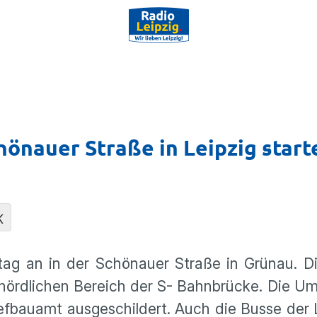
önauer Straße in Leipzig start
K
tag an in der Schönauer Straße in Grünau. D
ördli­chen Bereich der S- Bahnbrücke. Die Uml
fbauamt ausge­schil­dert. Auch die Busse der 