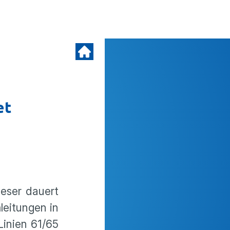
et
ieser dauert
ei­tungen in
Linien 61/65