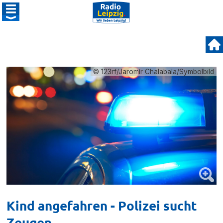
© 123rf/Jaromír Chalabala/Symbolbild
Kind angefahren - Polizei sucht
Zeugen