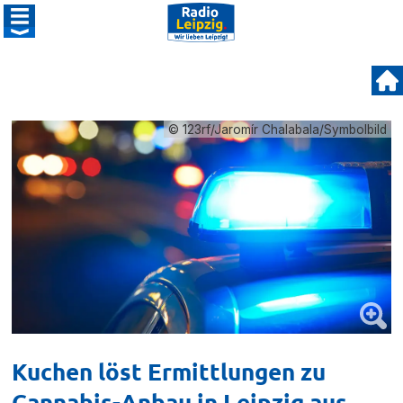
© 123rf/Jaromír Chalabala/Symbolbild
Kuchen löst Ermittlungen zu
Cannabis-Anbau in Leipzig aus