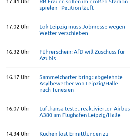
17.41 Uhr
RB Frauen sollen im großen Stadion
spielen - Petition
läuft
17.02 Uhr
Lok Leipzig muss Jobmesse wegen
Wetter
verschieben
16.32 Uhr
Führerschein: AfD will Zuschuss für
Azubis
16.17 Uhr
Sammelcharter bringt abgelehnte
Asylbewerber von Leipzig/Halle
nach
Tunesien
16.07 Uhr
Lufthansa testet reaktivierten Airbus
A380 am Flughafen
Leipzig/Halle
14.34 Uhr
Kuchen löst Ermittlungen zu