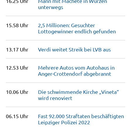
16.25 Uhr
Mann mit Machete in Wurzen
unterwegs
15.58 Uhr
2,5 Millionen: Gesuchter
Lottogewinner endlich
gefunden
13.17 Uhr
Verdi weitet Streik bei LVB
aus
12.53 Uhr
Mehrere Autos vom Autohaus in
Anger-Crottendorf
abgebrannt
10.06 Uhr
Die schwimmende Kirche „Vineta“
wird
renoviert
06.15 Uhr
Fast 92.000 Straftaten beschäftigten
Leipziger Polizei
2022