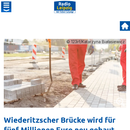
© 123rf/Katarzyna Białasiewicz
Wiederitzscher Brücke wird für
fünf Millionen Euro neu gebaut