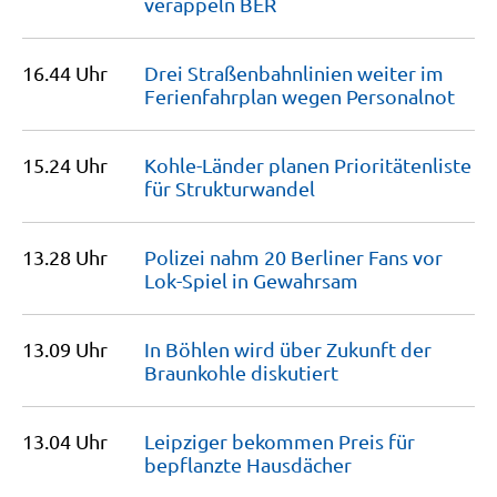
veräppeln
BER
16.44 Uhr
Drei Straßenbahnlinien weiter im
Ferienfahrplan wegen
Personalnot
15.24 Uhr
Kohle-Länder planen Prioritätenliste
für
Strukturwandel
13.28 Uhr
Polizei nahm 20 Berliner Fans vor
Lok-Spiel in
Gewahrsam
13.09 Uhr
In Böhlen wird über Zukunft der
Braunkohle
diskutiert
13.04 Uhr
Leipziger bekommen Preis für
bepflanzte
Hausdächer