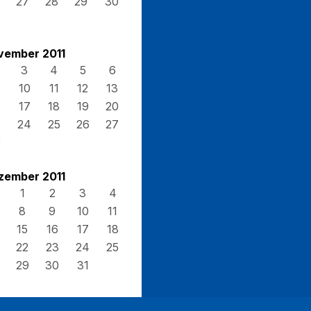
27
28
29
30
vember 2011
3
4
5
6
10
11
12
13
17
18
19
20
3
24
25
26
27
0
zember 2011
1
2
3
4
8
9
10
11
15
16
17
18
22
23
24
25
29
30
31