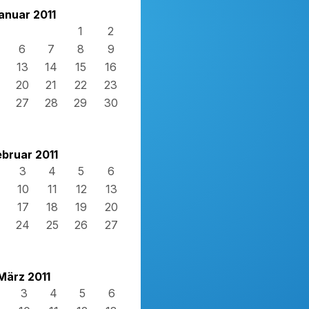
anuar 2011
1
2
6
7
8
9
13
14
15
16
20
21
22
23
27
28
29
30
ebruar 2011
3
4
5
6
10
11
12
13
17
18
19
20
24
25
26
27
März 2011
3
4
5
6