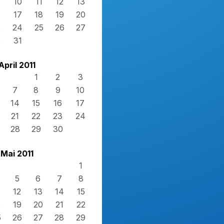
10
11
12
13
17
18
19
20
3
24
25
26
27
0
31
April 2011
1
2
3
7
8
9
10
14
15
16
17
21
22
23
24
28
29
30
Mai 2011
1
5
6
7
8
12
13
14
15
8
19
20
21
22
5
26
27
28
29