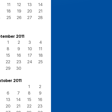
0
11
12
13
14
7
18
19
20
21
4
25
26
27
28
1
tember 2011
1
2
3
4
8
9
10
11
15
16
17
18
22
23
24
25
29
30
tober 2011
1
2
6
7
8
9
13
14
15
16
20
21
22
23