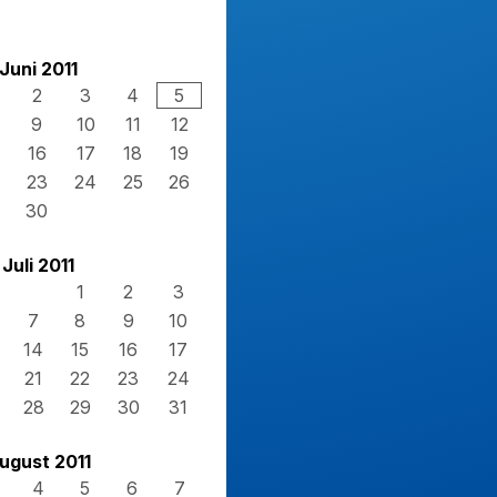
Juni 2011
2
3
4
5
9
10
11
12
16
17
18
19
23
24
25
26
30
Juli 2011
1
2
3
7
8
9
10
14
15
16
17
21
22
23
24
28
29
30
31
ugust 2011
4
5
6
7