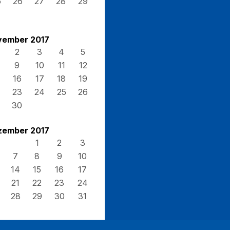
5
26
27
28
29
vember 2017
2
3
4
5
9
10
11
12
16
17
18
19
23
24
25
26
30
zember 2017
1
2
3
7
8
9
10
14
15
16
17
21
22
23
24
28
29
30
31