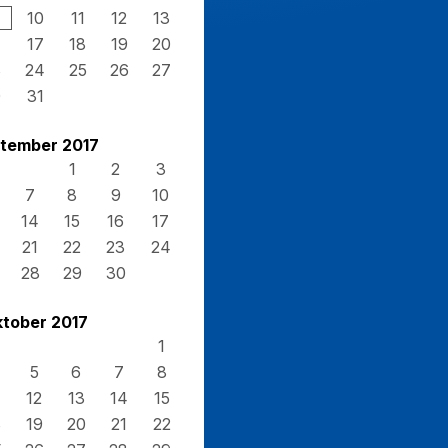
10
11
12
13
17
18
19
20
3
24
25
26
27
0
31
tember 2017
1
2
3
7
8
9
10
14
15
16
17
21
22
23
24
28
29
30
tober 2017
1
5
6
7
8
12
13
14
15
8
19
20
21
22