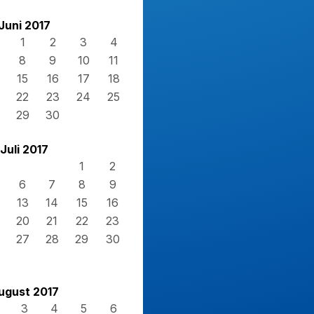
Juni 2017
1
2
3
4
8
9
10
11
15
16
17
18
22
23
24
25
29
30
Juli 2017
1
2
6
7
8
9
13
14
15
16
20
21
22
23
27
28
29
30
ugust 2017
3
4
5
6