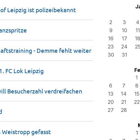
J
f Leipzig ist
polizeibekannt
2
3
4
anzspritze
9
10
11
16
17
1
23
24
2
fts­training - Demme fehlt
weiter
30
31
1. FC Lok
Leipzig
Fe
1
6
7
8
ill Besucherzahl
verdreifachen
13
14
15
20
21
22
27
28
d
in Weistropp
gefasst
1