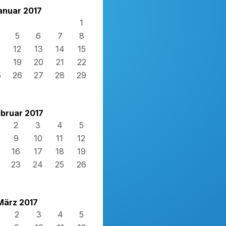
anuar 2017
1
5
6
7
8
12
13
14
15
8
19
20
21
22
5
26
27
28
29
bruar 2017
2
3
4
5
9
10
11
12
16
17
18
19
23
24
25
26
März 2017
2
3
4
5