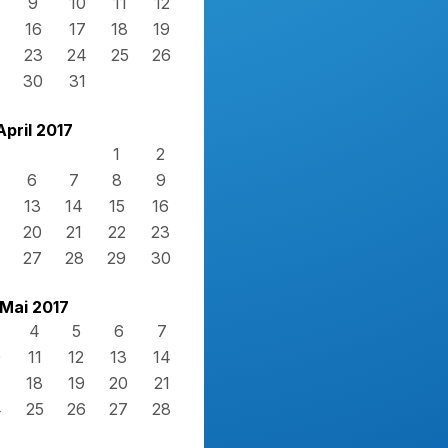
9
10
11
12
16
17
18
19
23
24
25
26
30
31
April 2017
1
2
6
7
8
9
13
14
15
16
20
21
22
23
27
28
29
30
Mai 2017
4
5
6
7
0
11
12
13
14
7
18
19
20
21
4
25
26
27
28
1