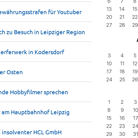
6
7
8
13
14
15
ewährungsstrafen für
Youtuber
20
21
22
27
28
29
ich zu Besuch in Leipziger
Region
ierferwerk in
Kodersdorf
3
4
5
10
11
12
ger
Osten
17
18
19
24
25
26
lnde Hobbyfilmer
sprechen
1
2
3
8
9
1
er am Hauptbahnhof
Leipzig
15
16
1
22
23
2
 insolventer HCL
GmbH
29
30
3