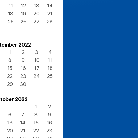
0
11
12
13
14
7
18
19
20
21
4
25
26
27
28
1
tember 2022
1
2
3
4
8
9
10
11
15
16
17
18
22
23
24
25
29
30
tober 2022
1
2
6
7
8
9
13
14
15
16
20
21
22
23