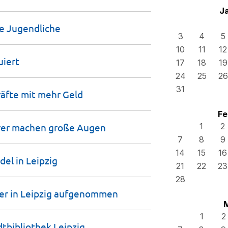
J
re
Jugendliche
3
4
5
10
11
12
uiert
17
18
19
24
25
26
31
räfte mit mehr
Geld
Fe
hrer machen große
Augen
1
2
7
8
9
14
15
16
del in
Leipzig
21
22
23
28
er in Leipzig
aufgenommen
1
2
dtbibliothek
Leipzig