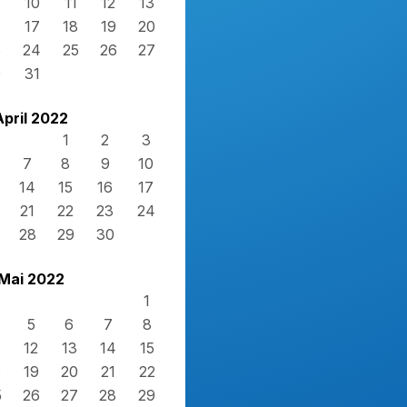
10
11
12
13
17
18
19
20
3
24
25
26
27
0
31
April 2022
1
2
3
7
8
9
10
14
15
16
17
21
22
23
24
28
29
30
Mai 2022
1
5
6
7
8
12
13
14
15
8
19
20
21
22
5
26
27
28
29