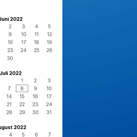
Juni 2022
2
3
4
5
9
10
11
12
16
17
18
19
23
24
25
26
30
Juli 2022
1
2
3
7
8
9
10
14
15
16
17
21
22
23
24
28
29
30
31
ugust 2022
4
5
6
7