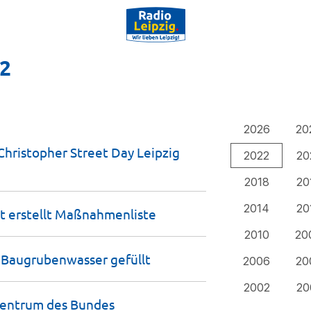
22
2026
20
hristopher Street Day Leipzig
2022
20
2018
20
2014
20
t erstellt
Maßnahmenliste
2010
20
it Baugrubenwasser
gefüllt
2006
20
2002
20
zentrum des
Bundes