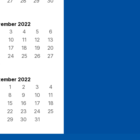
27
28
29
30
ember 2022
3
4
5
6
10
11
12
13
17
18
19
20
3
24
25
26
27
0
ember 2022
1
2
3
4
8
9
10
11
15
16
17
18
22
23
24
25
29
30
31