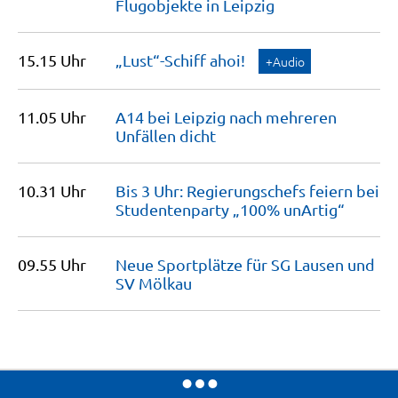
Flugobjekte in
Leipzig
15.15 Uhr
„Lust“-Schiff
ahoi!
+Audio
11.05 Uhr
A14 bei Leipzig nach mehreren
Unfällen
dicht
10.31 Uhr
Bis 3 Uhr: Regierungschefs feiern bei
Studentenparty „100%
unArtig“
09.55 Uhr
Neue Sportplätze für SG Lausen und
SV
Mölkau