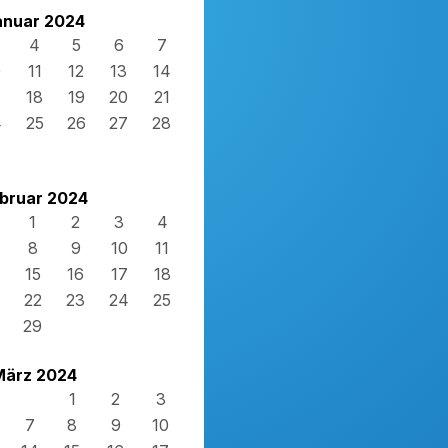
anuar 2024
4
5
6
7
0
11
12
13
14
7
18
19
20
21
4
25
26
27
28
1
bruar 2024
1
2
3
4
8
9
10
11
15
16
17
18
22
23
24
25
29
März 2024
1
2
3
7
8
9
10