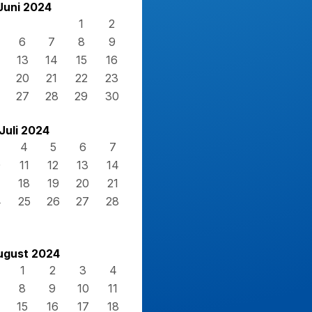
Juni 2024
1
2
6
7
8
9
13
14
15
16
20
21
22
23
27
28
29
30
Juli 2024
4
5
6
7
0
11
12
13
14
7
18
19
20
21
4
25
26
27
28
1
ugust 2024
1
2
3
4
8
9
10
11
15
16
17
18