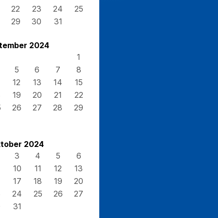
22
23
24
25
29
30
31
tember 2024
1
5
6
7
8
12
13
14
15
8
19
20
21
22
5
26
27
28
29
tober 2024
3
4
5
6
10
11
12
13
17
18
19
20
3
24
25
26
27
0
31