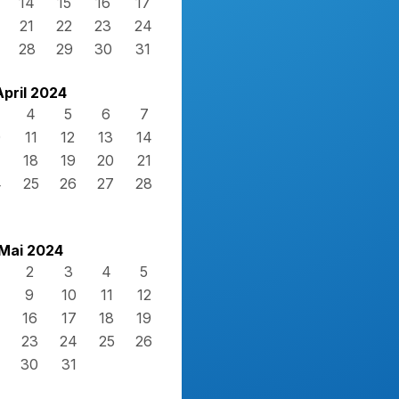
14
15
16
17
21
22
23
24
28
29
30
31
April 2024
4
5
6
7
0
11
12
13
14
7
18
19
20
21
4
25
26
27
28
Mai 2024
2
3
4
5
9
10
11
12
16
17
18
19
23
24
25
26
30
31