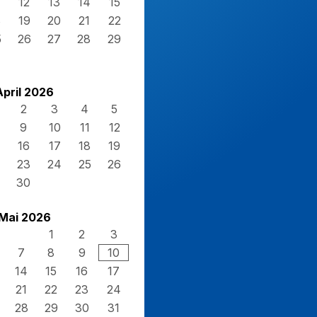
12
13
14
15
8
19
20
21
22
5
26
27
28
29
April 2026
2
3
4
5
9
10
11
12
16
17
18
19
23
24
25
26
30
Mai 2026
1
2
3
7
8
9
10
14
15
16
17
21
22
23
24
28
29
30
31