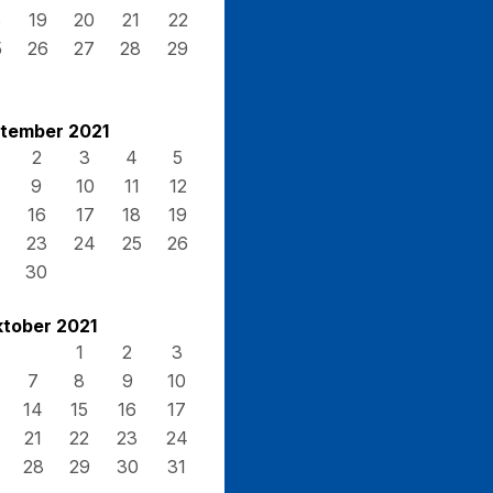
8
19
20
21
22
5
26
27
28
29
tember 2021
2
3
4
5
9
10
11
12
16
17
18
19
23
24
25
26
30
tober 2021
1
2
3
7
8
9
10
14
15
16
17
21
22
23
24
28
29
30
31