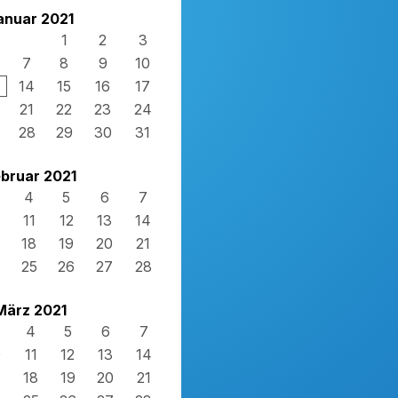
anuar 2021
1
2
3
7
8
9
10
14
15
16
17
21
22
23
24
28
29
30
31
bruar 2021
4
5
6
7
11
12
13
14
18
19
20
21
25
26
27
28
März 2021
4
5
6
7
0
11
12
13
14
7
18
19
20
21