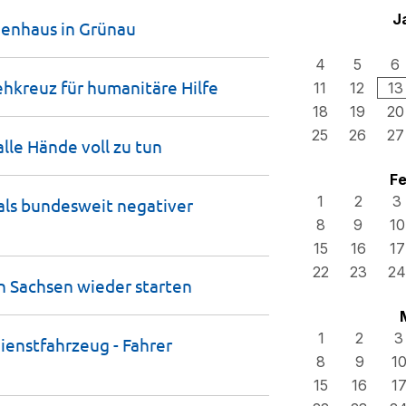
J
ienhaus in
Grünau
4
5
6
rehkreuz für humanitäre
Hilfe
11
12
13
18
19
20
25
26
27
lle Hände voll zu
tun
Fe
1
2
3
als bundesweit negativer
8
9
10
15
16
17
22
23
24
in Sachsen wieder
starten
1
2
3
ienstfahrzeug - Fahrer
8
9
1
15
16
1