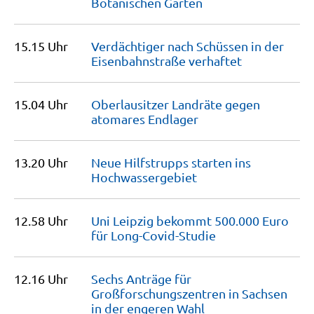
Botanischen
Garten
15.15 Uhr
Verdächtiger nach Schüssen in der
Eisenbahnstraße
verhaftet
15.04 Uhr
Oberlausitzer Landräte gegen
atomares
Endlager
13.20 Uhr
Neue Hilfstrupps starten ins
Hochwassergebiet
12.58 Uhr
Uni Leipzig bekommt 500.000 Euro
für
Long-Covid-Studie
12.16 Uhr
Sechs Anträge für
Großforschungszentren in Sachsen
in der engeren
Wahl