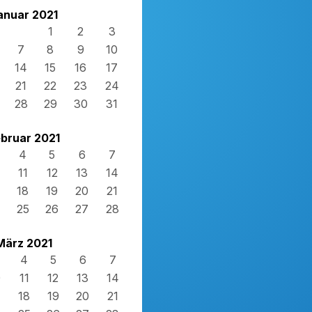
anuar 2021
1
2
3
7
8
9
10
14
15
16
17
21
22
23
24
28
29
30
31
bruar 2021
4
5
6
7
11
12
13
14
18
19
20
21
25
26
27
28
März 2021
4
5
6
7
0
11
12
13
14
7
18
19
20
21