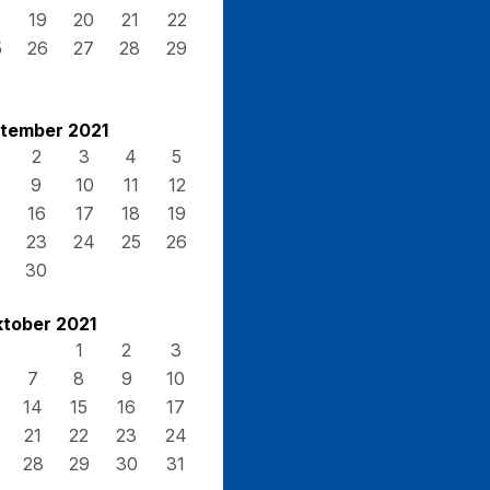
8
19
20
21
22
5
26
27
28
29
tember 2021
2
3
4
5
9
10
11
12
16
17
18
19
23
24
25
26
30
tober 2021
1
2
3
7
8
9
10
14
15
16
17
21
22
23
24
28
29
30
31