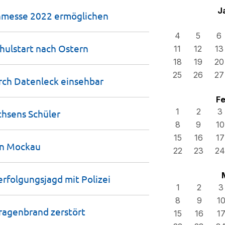
J
chmesse 2022
ermöglichen
4
5
6
hulstart nach
Ostern
11
12
13
18
19
20
25
26
27
rch Datenleck
einsehbar
Fe
1
2
3
achsens
Schüler
8
9
10
15
16
17
in
Mockau
22
23
24
 Verfolgungsjagd mit
Polizei
1
2
3
8
9
1
aragenbrand
zerstört
15
16
1