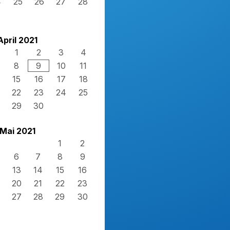
4
25
26
27
28
1
April 2021
1
2
3
4
8
9
10
11
15
16
17
18
22
23
24
25
29
30
Mai 2021
1
2
6
7
8
9
13
14
15
16
20
21
22
23
27
28
29
30