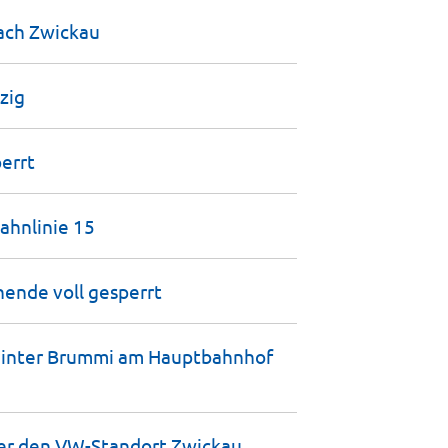
nach
Zwickau
zig
errt
bahnlinie
15
nende voll
gesperrt
 hinter Brummi am Hauptbahnhof
ter den VW-Standort Zwickau