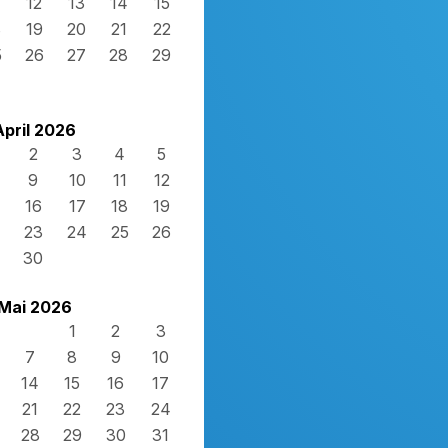
12
13
14
15
8
19
20
21
22
5
26
27
28
29
April 2026
2
3
4
5
9
10
11
12
16
17
18
19
23
24
25
26
30
Mai 2026
1
2
3
7
8
9
10
14
15
16
17
21
22
23
24
28
29
30
31