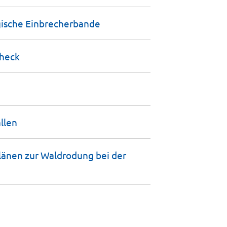
gische
Einbrecherbande
Check
llen
länen zur Waldrodung bei der