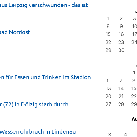
us Leipzig verschwunden - das ist
1
2
3
8
9
1
rbad
Nordost
15
16
1
22
23
2
29
30
1
en für Essen und Trinken im Stadion
6
7
8
13
14
15
20
21
22
 (72) in Dölzig starb durch
27
28
29
A
Wasserrohrbruch in
Lindenau
3
4