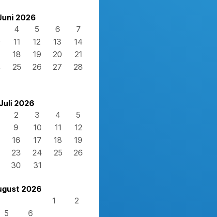
Juni 2026
4
5
6
7
0
11
12
13
14
7
18
19
20
21
4
25
26
27
28
Juli 2026
2
3
4
5
9
10
11
12
16
17
18
19
23
24
25
26
30
31
ugust 2026
1
2
5
6