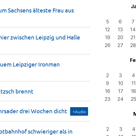
J
um Sachsens älteste Frau aus
5
6
7
12
13
14
anier zwischen Leipzig und Halle
19
20
21
26
27
28
Fe
euem Leipziger Ironman
2
3
4
9
10
11
itzsch
brennt
16
17
18
23
24
2
ehrsader drei Wochen
dicht
+Audio
2
3
4
tbahnhof schwieriger als in